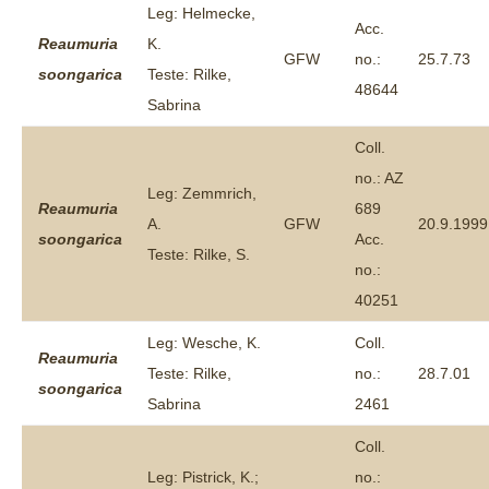
Leg: Helmecke,
Acc.
Reaumuria
K.
GFW
no.:
25.7.73
soongarica
Teste: Rilke,
48644
Sabrina
Coll.
no.: AZ
Leg: Zemmrich,
Reaumuria
689
A.
GFW
20.9.1999
soongarica
Acc.
Teste: Rilke, S.
no.:
40251
Leg: Wesche, K.
Coll.
Reaumuria
Teste: Rilke,
no.:
28.7.01
soongarica
Sabrina
2461
Coll.
Leg: Pistrick, K.;
no.: