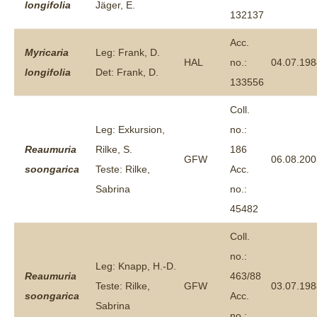
longifolia
Jäger, E.
132137
Acc.
Myricaria
Leg: Frank, D.
HAL
no.:
04.07.198
longifolia
Det: Frank, D.
133556
Coll.
Leg: Exkursion,
no.:
Reaumuria
Rilke, S.
186
GFW
06.08.200
soongarica
Teste: Rilke,
Acc.
Sabrina
no.:
45482
Coll.
no.:
Leg: Knapp, H.-D.
Reaumuria
463/88
Teste: Rilke,
GFW
03.07.198
soongarica
Acc.
Sabrina
no.: