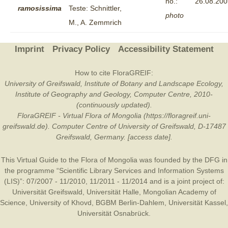
no.:
26.08.200
ramosissima
Teste: Schnittler,
photo
M., A. Zemmrich
Imprint
Privacy Policy
Accessibility Statement
How to cite FloraGREIF:
University of Greifswald, Institute of Botany and Landscape Ecology,
Institute of Geography and Geology, Computer Centre, 2010-
(continuously updated).
FloraGREIF - Virtual Flora of Mongolia (https://floragreif.uni-
greifswald.de). Computer Centre of University of Greifswald, D-17487
Greifswald, Germany. [access date].
This Virtual Guide to the Flora of Mongolia was founded by the
DFG
in
the programme “Scientific Library Services and Information Systems
(LIS)”: 07/2007 - 11/2010, 11/2011 - 11/2014 and is a joint project of:
Universität Greifswald
,
Universität Halle
,
Mongolian Academy of
Science
,
University of Khovd
,
BGBM Berlin-Dahlem
,
Universität Kassel
,
Universität Osnabrück
.