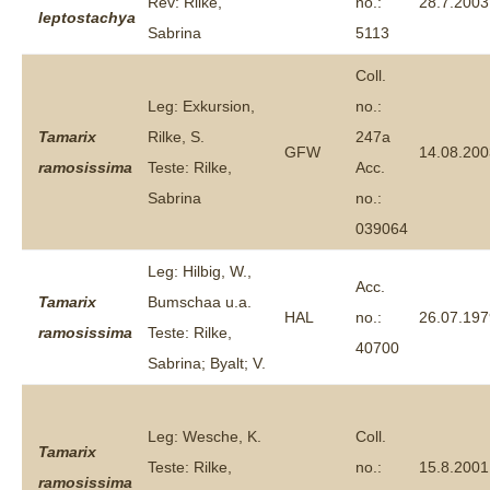
Rev: Rilke,
no.:
28.7.2003
leptostachya
Sabrina
5113
Coll.
Leg: Exkursion,
no.:
Tamarix
Rilke, S.
247a
GFW
14.08.200
ramosissima
Teste: Rilke,
Acc.
Sabrina
no.:
039064
Leg: Hilbig, W.,
Acc.
Tamarix
Bumschaa u.a.
HAL
no.:
26.07.197
ramosissima
Teste: Rilke,
40700
Sabrina; Byalt; V.
Leg: Wesche, K.
Coll.
Tamarix
Teste: Rilke,
no.:
15.8.2001
ramosissima