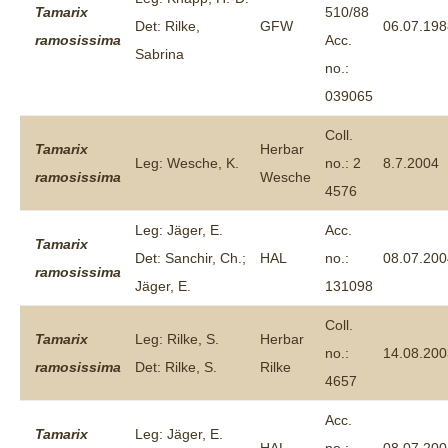
Tamarix
510/88
Det: Rilke,
GFW
06.07.198
ramosissima
Acc.
Sabrina
no.:
039065
Coll.
Tamarix
Herbar
Leg: Wesche, K.
no.: 2
8.7.2004
ramosissima
Wesche
4576
Leg: Jäger, E.
Acc.
Tamarix
Det: Sanchir, Ch.;
HAL
no.:
08.07.200
ramosissima
Jäger, E.
131098
Coll.
Tamarix
Leg: Rilke, S.
Herbar
no.:
14.08.200
ramosissima
Det: Rilke, S.
Rilke
4657
Acc.
Tamarix
Leg: Jäger, E.