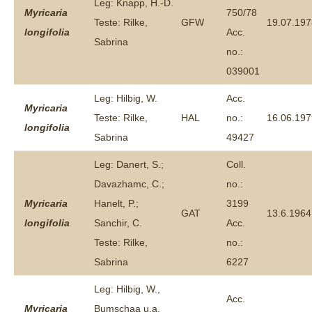
Leg: Knapp, H.-D.
Myricaria
750/78
Teste: Rilke,
GFW
19.07.197
longifolia
Acc.
Sabrina
no.:
039001
Leg: Hilbig, W.
Acc.
Myricaria
Teste: Rilke,
HAL
no.:
16.06.197
longifolia
Sabrina
49427
Leg: Danert, S.;
Coll.
Davazhamc, C.;
no.:
Myricaria
Hanelt, P.;
3199
GAT
13.6.1964
longifolia
Sanchir, C.
Acc.
Teste: Rilke,
no.:
Sabrina
6227
Leg: Hilbig, W.,
Acc.
Myricaria
Bumschaa u.a.