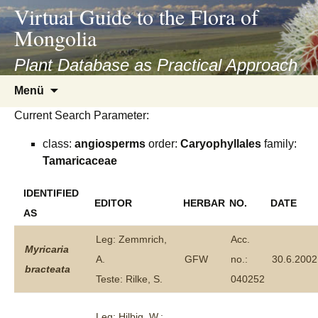
asyatv.net
Virtual Guide to the Flora of
asyatv.net
Mongolia
pdf
kitap
Plant Database as Practical Approach
indir
Zum
Menü
toplist
Inhalt
ekle
Current Search Parameter:
springen
guncel
class:
angiosperms
order:
Caryophyllales
family:
blog
Tamaricaceae
IDENTIFIED
EDITOR
HERBAR
NO.
DATE
AS
Leg: Zemmrich,
Acc.
Myricaria
A.
GFW
no.:
30.6.2002
bracteata
Teste: Rilke, S.
040252
Leg: Hilbig, W.;