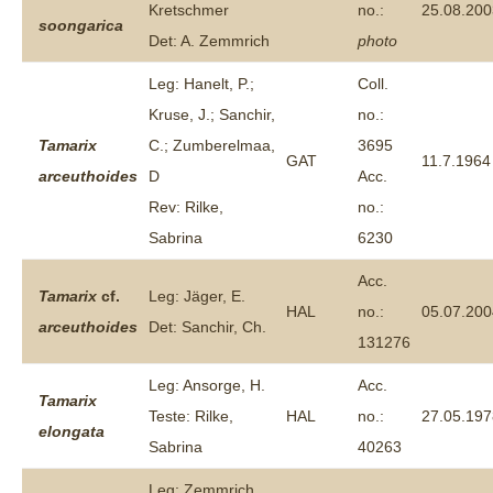
Kretschmer
no.:
25.08.200
soongarica
Det: A. Zemmrich
photo
Leg: Hanelt, P.;
Coll.
Kruse, J.; Sanchir,
no.:
Tamarix
C.; Zumberelmaa,
3695
GAT
11.7.1964
arceuthoides
D
Acc.
Rev: Rilke,
no.:
Sabrina
6230
Acc.
Tamarix
cf.
Leg: Jäger, E.
HAL
no.:
05.07.200
arceuthoides
Det: Sanchir, Ch.
131276
Leg: Ansorge, H.
Acc.
Tamarix
Teste: Rilke,
HAL
no.:
27.05.197
elongata
Sabrina
40263
Leg: Zemmrich,