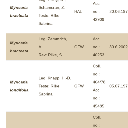
Acc.
Myricaria
Schamsran, Z.
HAL
no.:
20.06.197
bracteata
Teste: Rilke,
42909
Sabrina
Leg: Zemmrich,
Acc.
Myricaria
A.
GFW
no.:
30.6.2002
bracteata
Rev: Rilke, S.
40253
Coll.
no.:
Leg: Knapp, H.-D.
Myricaria
464/78
Teste: Rilke,
GFW
05.07.197
longifolia
Acc.
Sabrina
no.:
45485
Coll.
no.: