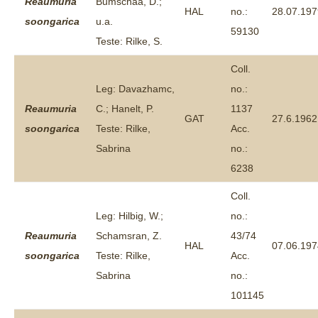
Reaumuria
Bumschaa, D.;
HAL
no.:
28.07.197
soongarica
u.a.
59130
Teste: Rilke, S.
Coll.
Leg: Davazhamc,
no.:
Reaumuria
C.; Hanelt, P.
1137
GAT
27.6.1962
soongarica
Teste: Rilke,
Acc.
Sabrina
no.:
6238
Coll.
Leg: Hilbig, W.;
no.:
Reaumuria
Schamsran, Z.
43/74
HAL
07.06.197
soongarica
Teste: Rilke,
Acc.
Sabrina
no.:
101145