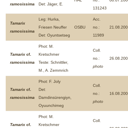
HAL
no.:
08.07.200
ramosissima
Det: Jäger, E.
131243
Leg: Hurka,
Acc.
Tamarix
Friesen Neuffer
OSBU
no.:
21.08.200
ramosissima
Det: Oyuntsetseg
11989
Phot: M.
Coll.
Tamarix
cf.
Kretschmer
no.:
26.08.200
ramosissima
Teste: Schnittler,
photo
M., A. Zemmrich
Phot: F. Joly
Coll.
Tamarix
cf.
Det:
no.:
16.08.200
ramosissima
Damdinsürengiyn,
photo
Oyuunchimeg
Phot: M.
Coll.
Tamarix
cf.
Kretschmer