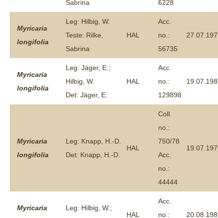
Sabrina
6228
Leg: Hilbig, W.
Acc.
Myricaria
Teste: Rilke,
HAL
no.:
27.07.197
longifolia
Sabrina
56735
Leg: Jäger, E.;
Acc.
Myricaria
Hilbig, W.
HAL
no.:
19.07.198
longifolia
Det: Jäger, E.
129898
Coll.
no.:
Myricaria
Leg: Knapp, H.-D.
750/78
HAL
19.07.197
longifolia
Det: Knapp, H.-D.
Acc.
no.:
44444
Acc.
Myricaria
Leg: Hilbig, W.;
HAL
no.:
20.08.198