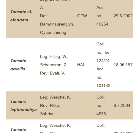
A.
Acc.
Tamarix
cf.
Det:
GFW
no.:
29.6.2002
elongata
Damdinsürengiyn,
40254
Oyuunchimeg
Coll.
no.: bei
Leg: Hilbig, W.;
Tamarix
124/74
Schamsran, Z.
HAL
18.06.197
gracilis
Acc.
Rev: Byalt, V.
no.:
101142
Leg: Wesche, K.
Coll.
Tamarix
Rev: Rilke,
no.:
8.7.2004
leptostachya
Sabrina
4575
Leg: Wesche, K.
Coll.
Tamarix