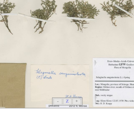
-
Z
+