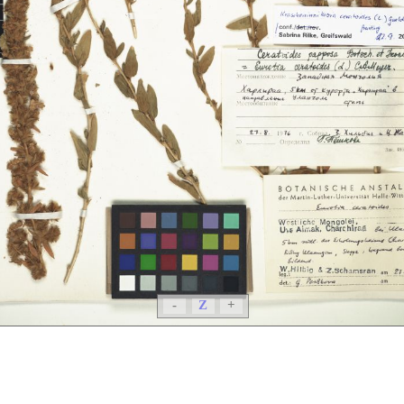
-
Z
+