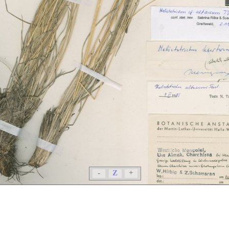
-
Z
+