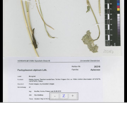
-
Z
+