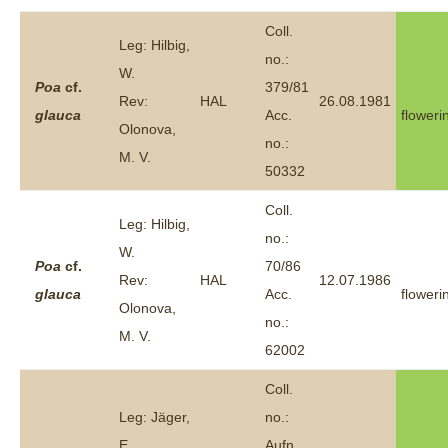
Coll.
Leg: Hilbig,
no.:
W.
Poa
cf.
379/81
Rev:
HAL
26.08.1981
glauca
Acc.
floweri
Olonova,
no.:
M. V.
50332
Coll.
Leg: Hilbig,
no.:
W.
Poa
cf.
70/86
Rev:
HAL
12.07.1986
glauca
Acc.
floweri
Olonova,
no.:
M. V.
62002
Coll.
Leg: Jäger,
no.:
E.
Aufn.