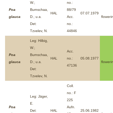
W.;
no.:
Poa
Bumschaa,
88/79
HAL
07.07.1979
glauca
D.; u.a.
Acc.
floweri
Det:
no.:
Tzvelev, N.
44846
Leg: Hilbig,
W.;
Acc.
Poa
Bumschaa,
HAL
no.:
05.08.1977
glauca
D.; u.a.
floweri
47136
Det:
Tzvelev, N.
Coll.
no.: F
Leg: Jäger,
225
E.
Poa
Aufn.
Det:
HAL
25.06.1982